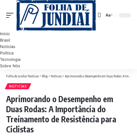
Aa
Font
Resizer
Início
Brasil
Noticias
Politica
Tecnologia
Sobre Nós
Folha de Jundiaí Notícias
>
Blog
>
Noticias
>
Aprimorando o Desempenho em Duas Rodas: A Importância do Treinamento de Resistência para Ciclistas
NOTICIAS
Aprimorando o Desempenho em
Duas Rodas: A Importância do
Treinamento de Resistência para
Ciclistas