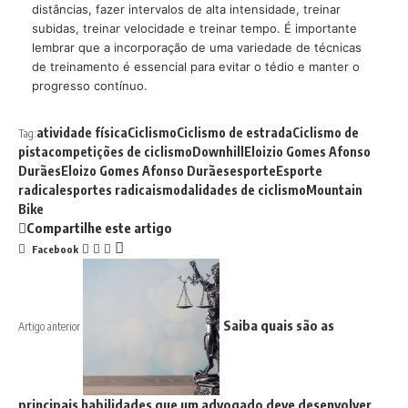
distâncias, fazer intervalos de alta intensidade, treinar
subidas, treinar velocidade e treinar tempo. É importante
lembrar que a incorporação de uma variedade de técnicas
de treinamento é essencial para evitar o tédio e manter o
progresso contínuo.
atividade física
Ciclismo
Ciclismo de estrada
Ciclismo de
Tag:
pista
competições de ciclismo
Downhill
Eloizio Gomes Afonso
Durães
Eloizo Gomes Afonso Durães
esporte
Esporte
radical
esportes radicais
modalidades de ciclismo
Mountain
Bike
Compartilhe este artigo
Facebook
Saiba quais são as
Artigo anterior
principais habilidades que um advogado deve desenvolver