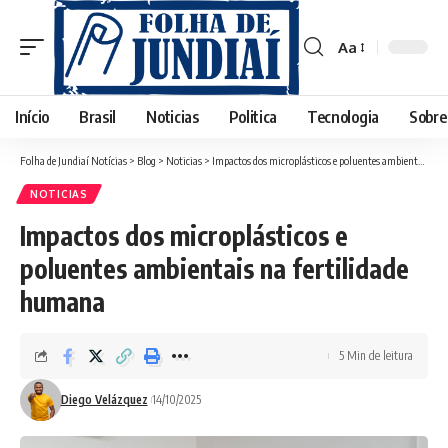
Aa
Font
Resizer
Início
Brasil
Noticias
Politica
Tecnologia
Sobre
Folha de Jundiaí Notícias
>
Blog
>
Noticias
>
Impactos dos microplásticos e poluentes ambientais na fertilidade humana
NOTICIAS
Impactos dos microplásticos e
poluentes ambientais na fertilidade
humana
5 Min de leitura
Diego Velázquez
14/10/2025