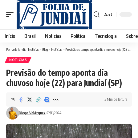
Aa
Font
Resizer
Início
Brasil
Noticias
Politica
Tecnologia
Sobre
Folha de Jundiaí Notícias
>
Blog
>
Noticias
>
Previsão do tempo aponta dia chuvoso hoje (22) para Jundiaí (SP)
NOTICIAS
Previsão do tempo aponta dia
chuvoso hoje (22) para Jundiaí (SP)
5 Min de leitura
Diego Velázquez
22/11/2024