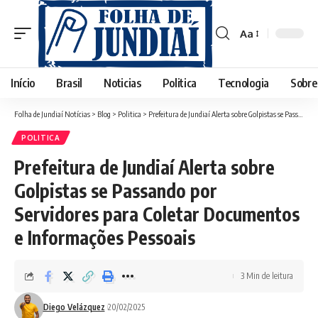
Aa
Font
Resizer
Início
Brasil
Noticias
Politica
Tecnologia
Sobre
Folha de Jundiaí Notícias
>
Blog
>
Politica
>
Prefeitura de Jundiaí Alerta sobre Golpistas se Passando por Servidores para Coletar Documentos e Informações Pessoais
POLITICA
Prefeitura de Jundiaí Alerta sobre
Golpistas se Passando por
Servidores para Coletar Documentos
e Informações Pessoais
3 Min de leitura
Diego Velázquez
20/02/2025