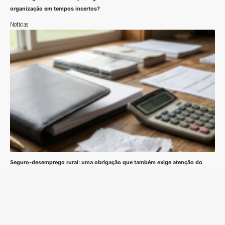
organização em tempos incertos?
Noticias
Seguro-desemprego rural: uma obrigação que também exige atenção do
produtor empregador
Noticias
Siga
Folha de Jundiaí -
contato@folhadejundiai.com.br
- tel.(11)91754-
6532