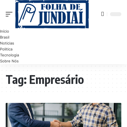
Início
Brasil
Noticias
Politica
Tecnologia
Sobre Nós
Tag:
Empresário