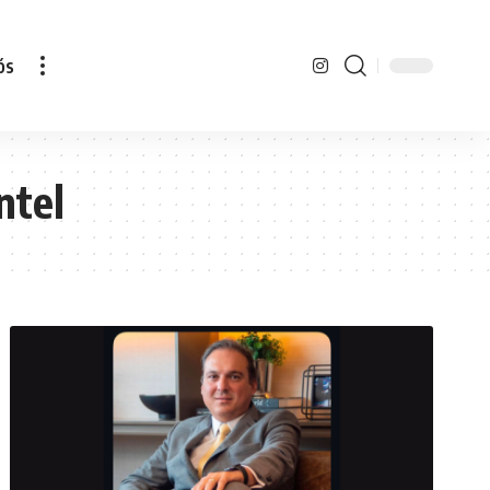
ós
ntel