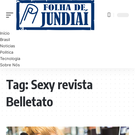
Início
Brasil
Noticias
Politica
Tecnologia
Sobre Nós
Tag:
Sexy revista
Belletato