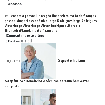
cidadãos.
Economia pessoal
Educação financeira
Gestão de finanças
Tag:
pessoais
Impacto econômico.
Jorge Rodrigues
Jorge Rodrigues
Victor
Jorge Victor
Jorge Victor Rodrigues
Literacia
financeira
Planejamento financeiro
Compartilhe este artigo
Facebook
O que é o hipismo
Artigo anterior
terapêutico? Benefícios e técnicas para um bem-estar
completo