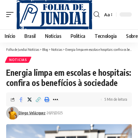
Aa
Font
Resizer
Início
Brasil
Noticias
Politica
Tecnologia
Sobre
Folha de Jundiaí Notícias
>
Blog
>
Noticias
>
Energia limpa em escolas e hospitais: confira os benefícios à sociedade
NOTICIAS
Energia limpa em escolas e hospitais:
confira os benefícios à sociedade
5 Min de leitura
Diego Velázquez
26/05/2025