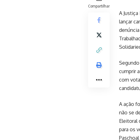
Compartilhar
A Justiça
lançar ca
denúncia 
Trabalhad
Solidari
Segundo a
cumprir 
com vota
candidatu
A ação fo
não se de
Eleitora
para os v
Paschoal