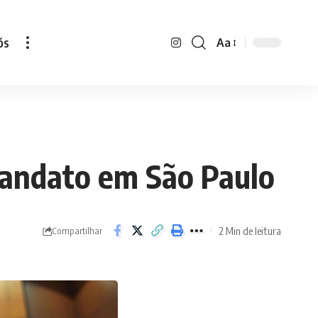
ós
Aa
Font
Resizer
mandato em São Paulo
2 Min de leitura
Compartilhar