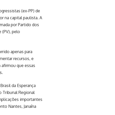
rogressistas (ex-PP) de
r na capital paulista. A
rmada por Partido dos
 (PV), pelo
orrido apenas para
mentar recursos, e
a afirmou que essas
s.
 Brasil da Esperança
o Tribunal Regional
implicações importantes
ento Nantes, Janaína