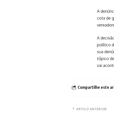
A denúnc
cota de g
vereador
A decisão
político 
sua denún
tópico de
vai acont
Compartilhe este ar
ARTIGO ANTERIOR