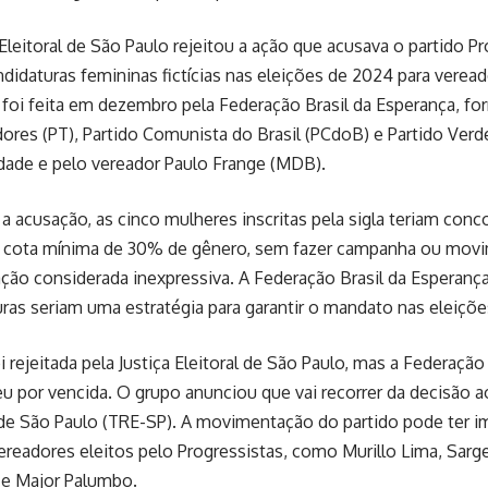
 Eleitoral de São Paulo rejeitou a ação que acusava o partido P
ndidaturas femininas fictícias nas eleições de 2024 para vereado
foi feita em dezembro pela Federação Brasil da Esperança, fo
ores (PT), Partido Comunista do Brasil (PCdoB) e Partido Verde
edade e pelo vereador Paulo Frange (MDB).
 acusação, as cinco mulheres inscritas pela sigla teriam conc
a cota mínima de 30% de gênero, sem fazer campanha ou movi
ção considerada inexpressiva. A Federação Brasil da Esperanç
ras seriam uma estratégia para garantir o mandato nas eleiçõe
i rejeitada pela Justiça Eleitoral de São Paulo, mas a Federação
u por vencida. O grupo anunciou que vai recorrer da decisão a
l de São Paulo (TRE-SP). A movimentação do partido pode ter 
ereadores eleitos pelo Progressistas, como Murillo Lima, Sarg
 e Major Palumbo.