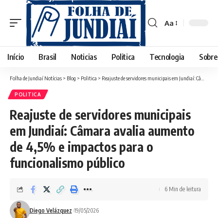
Aa
Início
Brasil
Noticias
Politica
Tecnologia
Sobre
Folha de Jundiaí Notícias
>
Blog
>
Politica
>
Reajuste de servidores municipais em Jundiaí: Câmara avalia aumento de 4,5% e impactos para o funcionalismo público
POLITICA
Reajuste de servidores municipais
em Jundiaí: Câmara avalia aumento
de 4,5% e impactos para o
funcionalismo público
6 Min de leitura
Diego Velázquez
19/05/2026