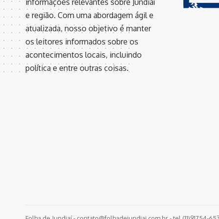
informações relevantes sobre Jundiaí
e região. Com uma abordagem ágil e
atualizada, nosso objetivo é manter
os leitores informados sobre os
acontecimentos locais, incluindo
política e entre outras coisas.
Folha de Jundiaí -
contato@folhadejundiai.com.br
- tel.(11)91754-65