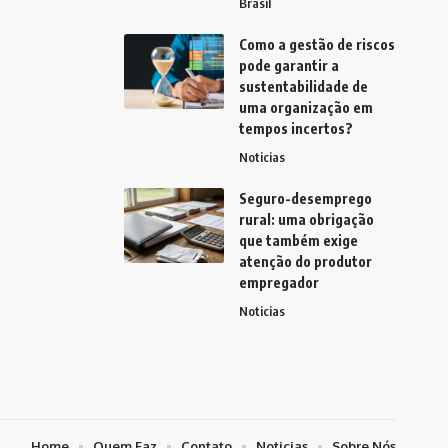
Brasil
Como a gestão de riscos
pode garantir a
sustentabilidade de
uma organização em
tempos incertos?
Noticias
Seguro-desemprego
rural: uma obrigação
que também exige
atenção do produtor
empregador
Noticias
Home
Quem Faz
Contato
Noticias
Sobre Nós