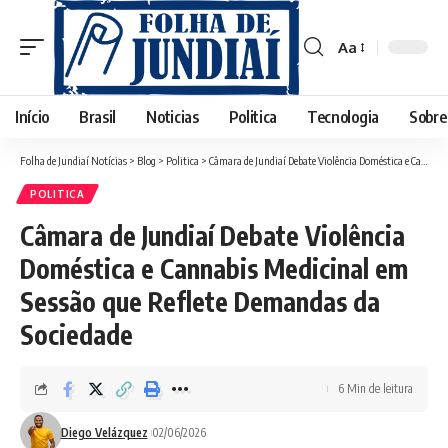
Aa
Início
Brasil
Noticias
Politica
Tecnologia
Sobre
Folha de Jundiaí Notícias
>
Blog
>
Politica
>
Câmara de Jundiaí Debate Violência Doméstica e Cannabis Medicinal em Sessão que Reflete Demandas da Sociedade
POLITICA
Câmara de Jundiaí Debate Violência
Doméstica e Cannabis Medicinal em
Sessão que Reflete Demandas da
Sociedade
6 Min de leitura
Diego Velázquez
02/06/2026